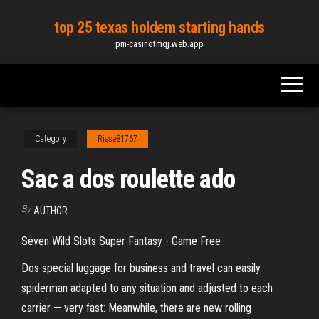
Skip
top 25 texas holdem starting hands
to
pm-casinotmqj.web.app
the
content
Category
Riese81767
Sac a dos roulette ado
By
AUTHOR
Seven Wild Slots Super Fantasy - Game Free
Dos special luggage for business and travel can easily
spiderman adapted to any situation and adjusted to each
carrier — very fast: Meanwhile, there are new rolling