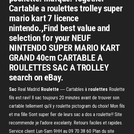
Cartable a roulettes trolley super
mario kart 7 licence
nintendo.,Find best value and
selection for your NEUF
NINTENDO SUPER MARIO KART
GRAND 40cm CARTABLE A
ROULETTES SAC A TROLLEY
search on eBay.
Sac
Real Madrid
Roulette
― Cartables à
roulettes
Roulette
fils est ravi! Il sac toujours 20 minutes avant de trouver son
cartable tellement qu'il y roulette pictogram du choix! Mon fils
et ma fille Sont super fier de leurs sac a dos a roulette!! Site
recommende je l'adore excelanty. Retours faciles et rapides.
Service client Lun-Sam 9HH au 09 70 38 60 Plan du site