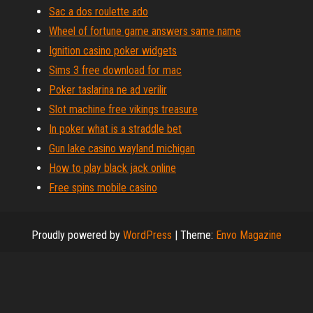
Sac a dos roulette ado
Wheel of fortune game answers same name
Ignition casino poker widgets
Sims 3 free download for mac
Poker taslarina ne ad verilir
Slot machine free vikings treasure
In poker what is a straddle bet
Gun lake casino wayland michigan
How to play black jack online
Free spins mobile casino
Proudly powered by
WordPress
|
Theme:
Envo Magazine