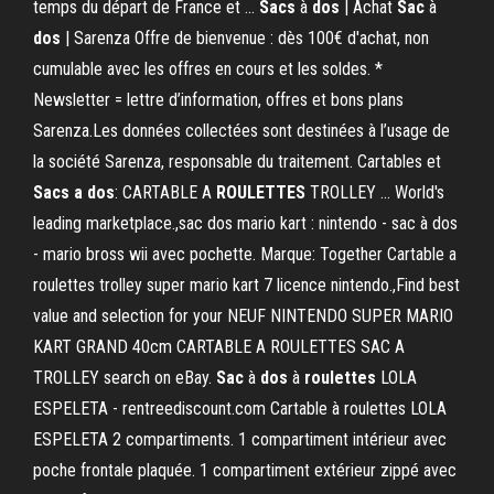
temps du départ de France et ...
Sacs
à
dos
| Achat
Sac
à
dos
| Sarenza Offre de bienvenue : dès 100€ d'achat, non
cumulable avec les offres en cours et les soldes. *
Newsletter = lettre d’information, offres et bons plans
Sarenza.Les données collectées sont destinées à l’usage de
la société Sarenza, responsable du traitement. Cartables et
Sacs
a dos
: CARTABLE A
ROULETTES
TROLLEY ... World's
leading marketplace.,sac dos mario kart : nintendo - sac à dos
- mario bross wii avec pochette. Marque: Together Cartable a
roulettes trolley super mario kart 7 licence nintendo.,Find best
value and selection for your NEUF NINTENDO SUPER MARIO
KART GRAND 40cm CARTABLE A ROULETTES SAC A
TROLLEY search on eBay.
Sac
à
dos
à
roulettes
LOLA
ESPELETA - rentreediscount.com Cartable à roulettes LOLA
ESPELETA 2 compartiments. 1 compartiment intérieur avec
poche frontale plaquée. 1 compartiment extérieur zippé avec